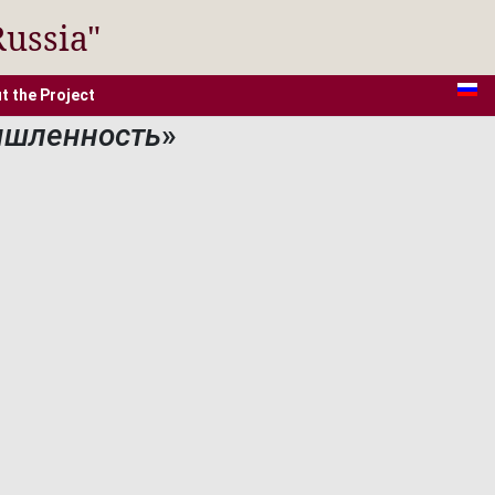
Russia"
t the Project
ышленность
»