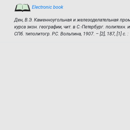
Electronic book
Ден, В.Э. Каменноугольная и железоделательная про
курса экон. географии, чит. в С.-Петербург. политехн. ин
СПб. типолитогр. Р.С. Вольпина, 1907. – [2], 187, [1] с. :