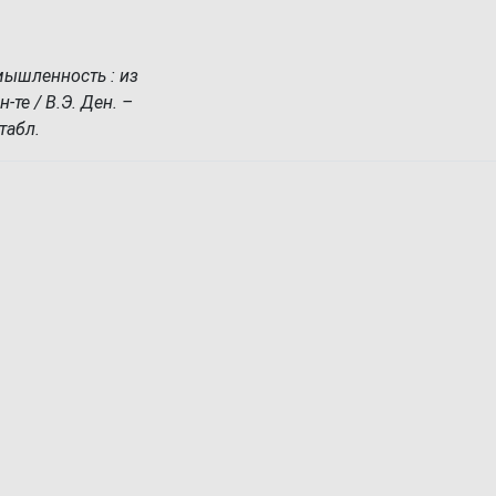
мышленность : из
-те / В.Э. Ден. –
 табл.