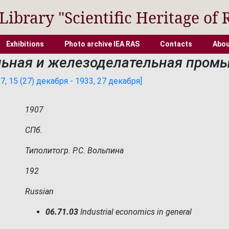
 Library "Scientific Heritage of 
Exhibitions
Photo archive IEA RAS
Contacts
Abou
льная и железоделательная пром
 15 (27) декабря - 1933, 27 декабря]
1907
СПб.
Типолитогр. Р.С. Вольпина
192
Russian
06.71.03
Industrial economics in general