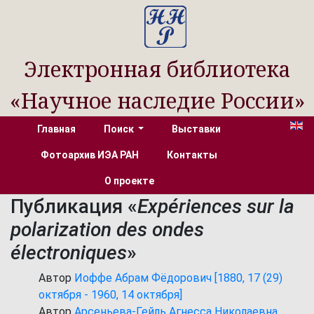
Электронная библиотека
«Научное наследие России»
Главная
Поиск
Выставки
Фотоархив ИЭА РАН
Контакты
О проекте
Публикация «
Expériences sur la
polarization des ondes
électroniques
»
Автор
Иоффе Абрам Фёдорович [1880, 17 (29)
октября - 1960, 14 октября]
Автор
Арсеньева-Гейль Агнесса Николаевна