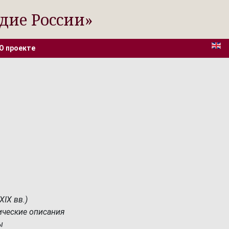
дие России»
О проекте
IX вв.)
ические описания
ы