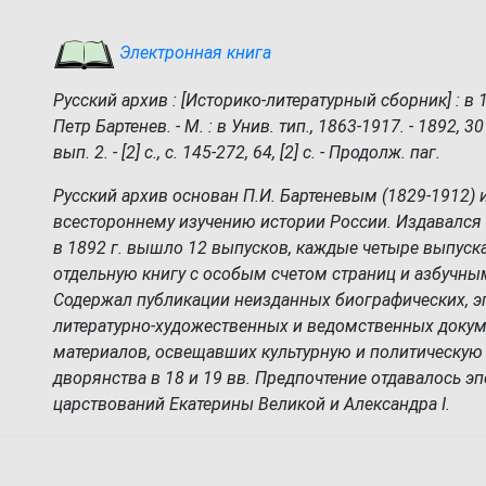
Электронная книга
Русский архив : [Историко-литературный сборник] : в 1
Петр Бартенев. - М. : в Унив. тип., 1863-1917. - 1892, 30 
вып. 2. - [2] с., с. 145-272, 64, [2] с. - Продолж. паг.
Русский архив основан П.И. Бартеневым (1829-1912)
всестороннему изучению истории России. Издавался с
в 1892 г. вышло 12 выпусков, каждые четыре выпуск
отдельную книгу с особым счетом страниц и азбучны
Содержал публикации неизданных биографических, э
литературно-художественных и ведомственных доку
материалов, освещавших культурную и политическую
дворянства в 18 и 19 вв. Предпочтение отдавалось э
царствований Екатерины Великой и Александра I.