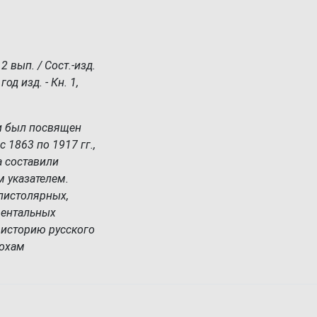
2 вып. / Сост.-изд.
год изд. - Кн. 1,
 и был посвящен
 1863 по 1917 гг.,
а составили
м указателем.
пистолярных,
ментальных
 историю русского
похам