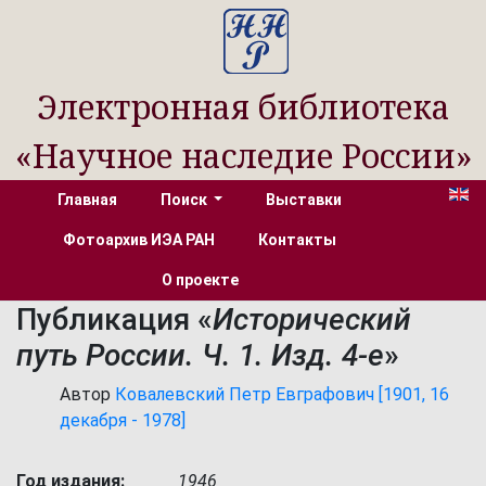
Электронная библиотека
«Научное наследие России»
Главная
Поиск
Выставки
Фотоархив ИЭА РАН
Контакты
О проекте
Публикация «
Исторический
путь России. Ч. 1. Изд. 4-е
»
Автор
Ковалевский Петр Евграфович [1901, 16
декабря - 1978]
Год издания:
1946