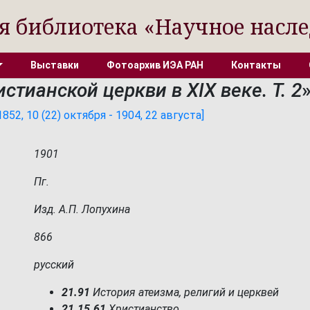
я библиотека «Научное насле
Выставки
Фотоархив ИЭА РАН
Контакты
стианской церкви в XIX веке. Т. 2
52, 10 (22) октября - 1904, 22 августа]
1901
Пг.
Изд. А.П. Лопухина
866
русский
21.91
История атеизма, религий и церквей
21.15.61
Христианство