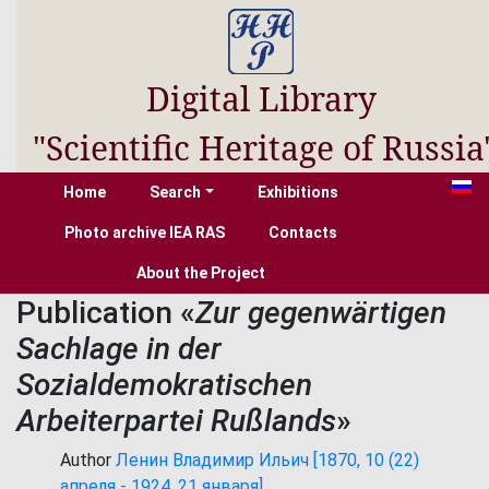
Digital Library
"Scientific Heritage of Russia
Home
Search
Exhibitions
Photo archive IEA RAS
Contacts
About the Project
Publication «
Zur gegenwärtigen
Sachlage in der
Sozialdemokratischen
Arbeiterpartei Rußlands
»
Author
Ленин Владимир Ильич [1870, 10 (22)
апреля - 1924, 21 января]