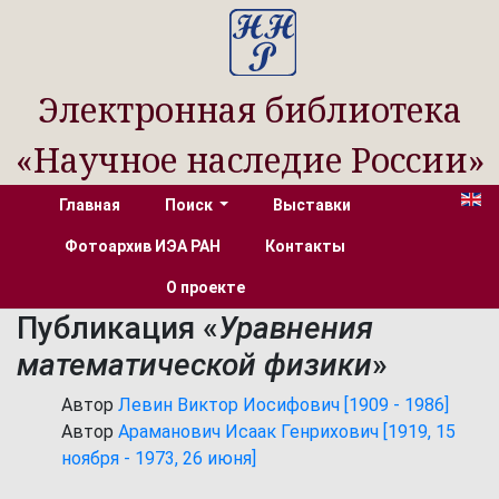
Электронная библиотека
«Научное наследие России»
Главная
Поиск
Выставки
Фотоархив ИЭА РАН
Контакты
О проекте
Публикация «
Уравнения
математической физики
»
Автор
Левин Виктор Иосифович [1909 - 1986]
Автор
Араманович Исаак Генрихович [1919, 15
ноября - 1973, 26 июня]