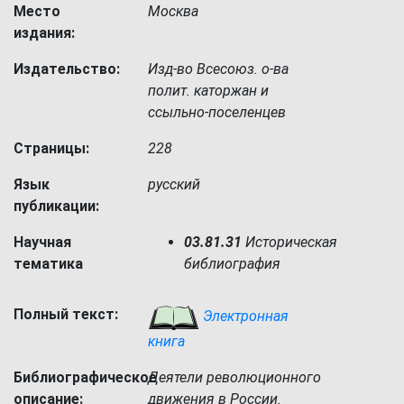
Место
Москва
издания:
Издательство:
Изд-во Всесоюз. о-ва
полит. каторжан и
ссыльно-поселенцев
Страницы:
228
Язык
русский
публикации:
Научная
03.81.31
Историческая
тематика
библиография
Полный текст:
Электронная
книга
Библиографическое
Деятели революционного
описание:
движения в России.