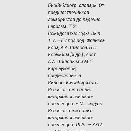
Биобиблиогр. словарь. От
предшественников
декабристов до падения
царизма. Т. 2.
Семидесятые годы. Вып.
1. А – Е / под ред. Феликса
Кона, А.А. Шилова, Б.П.
Козьмина [и др.] ; сост.
А.А. Шиловым и М.Г.
Карнауховой,
предисловие: В.
Виленский-Сибиряков ;
Всесоюз. о-во полит.
каторжан и ссыльно-
поселенцев. – М. : изд-во
Всесоюз. о-ва полит.
каторжан и ссыльно-
поселенцев, 1929. – XXIV