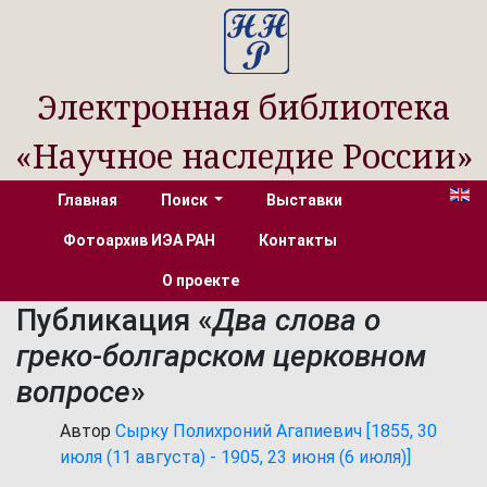
Электронная библиотека
«Научное наследие России»
Главная
Поиск
Выставки
Фотоархив ИЭА РАН
Контакты
О проекте
Публикация «
Два слова о
греко-болгарском церковном
вопросе
»
Автор
Сырку Полихроний Агапиевич [1855, 30
июля (11 августа) - 1905, 23 июня (6 июля)]