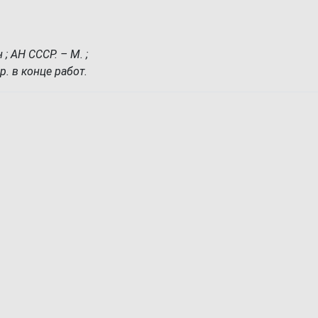
; АН СССР. – М. ;
гр. в конце работ.