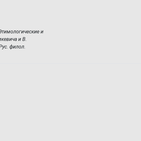
. Этимологические и
мкевича и В.
«Рус. филол.