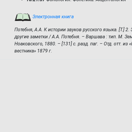
Электронная книга
Потебня, А.А. К истории звуков русского языка. [Т.] 2
другие заметки / А.А. Потебня. – Варшава : тип. М. Зе
Ноаковского, 1880. – [131] с. разд. паг. – Отд. отт. из 
вестника» 1879 г.