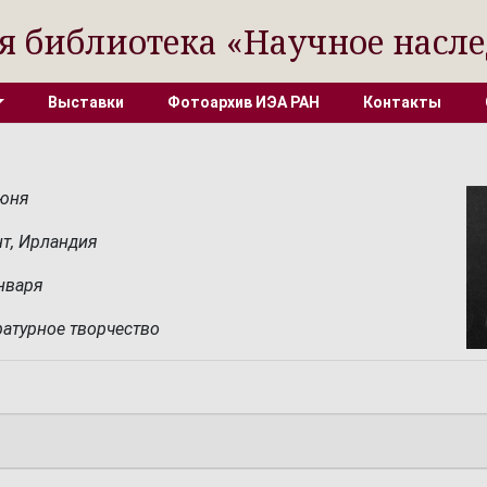
я библиотека «Научное насле
Выставки
Фотоархив ИЭА РАН
Контакты
июня
т, Ирландия
января
ратурное творчество