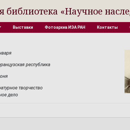
я библиотека «Научное насле
Выставки
Фотоархив ИЭА РАН
Контакты
января
ранцузская республика
июня
ратурное творчество
ное дело