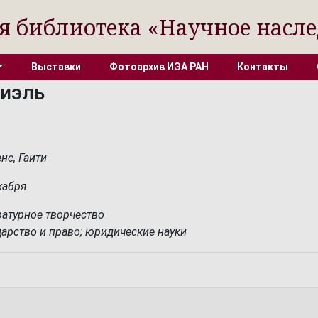
я библиотека «Научное насле
Выставки
Фотоархив ИЭА РАН
Контакты
риэль
нс, Гаити
кабря
ратурное творчество
дарство и право; юридические науки