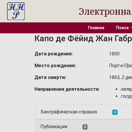
Электронна
Главная
Поиск
Капо де Фёйид Жан Габ
Дата рождения:
1800
Место рождения:
Порт-о-Пре
Дата смерти:
1863, 2 де
Направления деятельности
лите
госу
Биографическая справка
+
Публикации
2