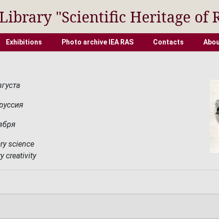
 Library "Scientific Heritage of 
Exhibitions
Photo archive IEA RAS
Contacts
Abou
вгуста
Пруссия
оября
ary science
ry creativity