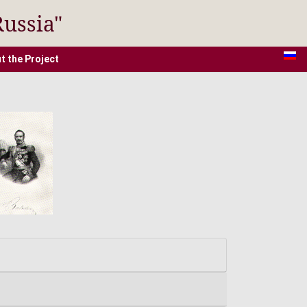
Russia"
t the Project