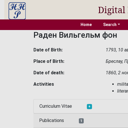
Digital
Home
Search
Раден Вильгельм фон
Date of Birth:
1793, 10 а
Place of Birth:
Бреслау, 
Date of death:
1860, 2 н
Activities
milit
litera
Curriculum Vitae
+
Publications
1