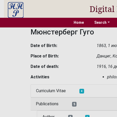
Digital
Home
Search
Мюнстерберг Гуго
Date of Birth:
1863, 1 и
Place of Birth:
Данциг, К
Date of death:
1916, 16 
Activities
phil
Curriculum Vitae
+
Publications
5
Author