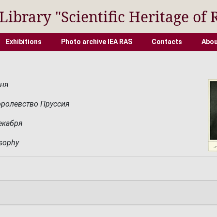
 Library "Scientific Heritage of 
Exhibitions
Photo archive IEA RAS
Contacts
Abou
юня
оролевство Пруссия
декабря
osophy