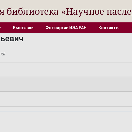
я библиотека «Научное насле
Выставки
Фотоархив ИЭА РАН
Контакты
льевич
ика