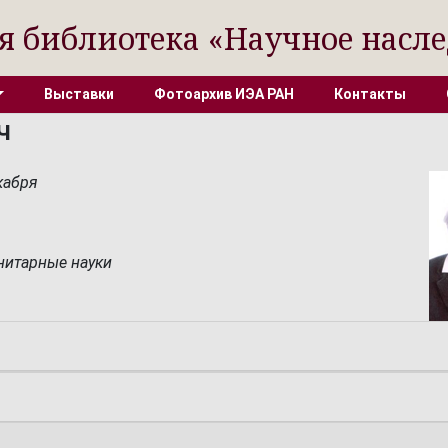
я библиотека «Научное насле
Выставки
Фотоархив ИЭА РАН
Контакты
ч
кабря
нитарные науки