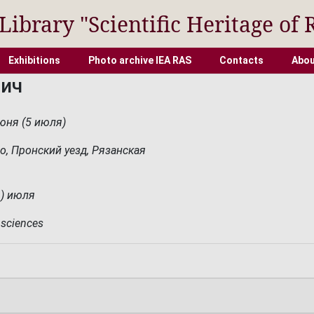
 Library "Scientific Heritage of 
Exhibitions
Photo archive IEA RAS
Contacts
Abou
вич
июня (5 июля)
о, Пронский уезд, Рязанская
6) июля
 sciences