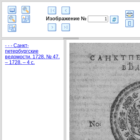
Изображение №
- - - Санкт-
петербургские
ведомости. 1728. № 47.
– 1728. – 4 с.