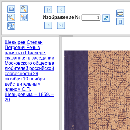
Изображение №
Шевырев Степан
Петрович Речь в
память о Шиллере,
сказанная в заседании
Московского общества
любителей российской
словесности 29
октября 10 ноября
действительным
членом С.П.
Шевыревым. – 1859. –
20