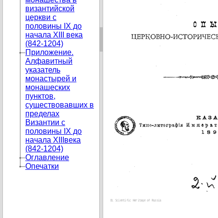
византийской
церкви с
половины IX до
начала XIII века
(842-1204)
Приложение.
Алфавитный
указатель
монастырей и
монашеских
пунктов,
существовавших в
пределах
Византии с
половины IX до
начала XIIIвека
(842-1204)
Оглавление
Опечатки