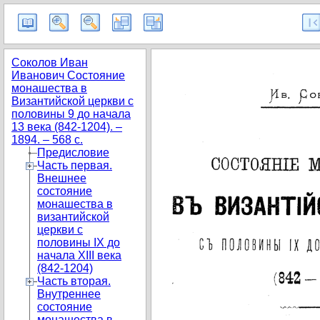
Соколов Иван
Иванович Состояние
монашества в
Византийской церкви с
половины 9 до начала
13 века (842-1204). –
1894. – 568 с.
Предисловие
Часть первая.
Внешнее
состояние
монашества в
византийской
церкви с
половины IX до
начала XIII века
(842-1204)
Часть вторая.
Внутреннее
состояние
монашества в