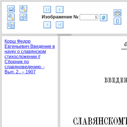
Изображение №
Корш Федор
Евгеньевич Введение в
науку о славянском
стихосложении //
Сборник по
славяноведению. -
Вып. 2.. – 1907