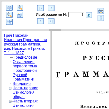
Изображение №
Греч Николай
Иванович Пространная
русская грамматика,
изд. Николаем Гречем.
Т. 1. – 1827
Предисловие
Оглавление
первого тома
Пространной
Русской
Грамматики
Введение
Часть первая:
Этимология
общая
Часть вторая:
Этимология