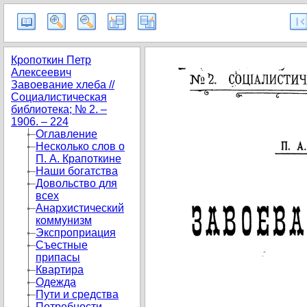
Кропоткин Петр
Алексеевич
Завоевание хлеба //
Социалистическая
библиотека; № 2. –
1906. – 224
Оглавление
Несколько слов о
П. А. Крапоткине
Наши богатства
Довольство для
всех
Анархистический
коммунизм
Экспроприация
Съестные
припасы
Квартира
Одежда
Пути и средства
Потребности