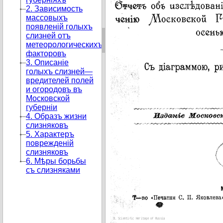
2. Зависимость
массовыхъ
появленій голыхъ
слизней отъ
метеорологическихъ
факторовъ
3. Описаніе
голыхъ слизней—
вредителей полей
и огородовъ въ
Московской
губерніи
4. Образъ жизни
слизняковъ
5. Характеръ
поврежденій
слизняковъ
6. Мѣры борьбы
съ слизняками