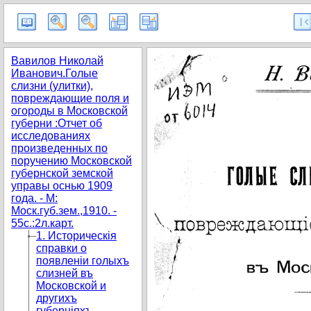
Вавилов Николай
Иванович.Голые
слизни (улитки),
повреждающие поля и
огороды в Московской
губерни :Отчет об
исследованиях
произведенных по
поручению Московской
губернской земской
управы оснью 1909
года. - М:
Моск.губ.зем.,1910. -
55с.:2л.карт.
1. Историческія
справки о
появленіи голыхъ
слизней въ
Московской и
другихъ
губерніяхъ