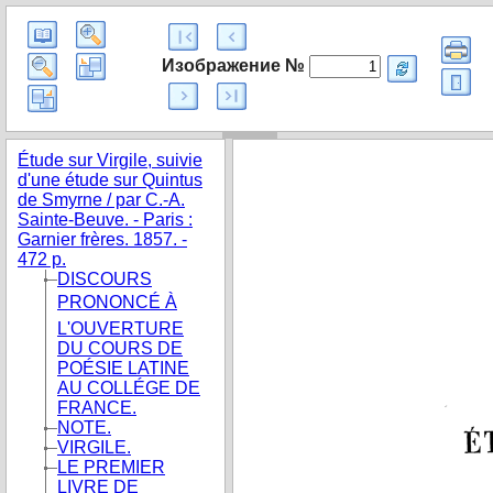
Изображение №
Étude sur Virgile, suivie
d'une étude sur Quintus
de Smyrne / par C.-A.
Sainte-Beuve. - Paris :
Garnier frères. 1857. -
472 p.
DISCOURS
PRONONCÉ À
L'OUVERTURE
DU COURS DE
POÉSIE LATINE
AU COLLÉGE DE
FRANCE.
NOTE.
VIRGILE.
LE PREMIER
LIVRE DE