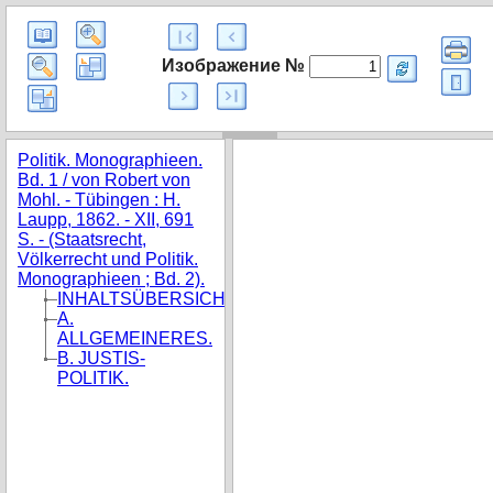
Изображение №
Politik. Monographieen.
Bd. 1 / von Robert von
Mohl. - Tübingen : H.
Laupp, 1862. - XII, 691
S. - (Staatsrecht,
Völkerrecht und Politik.
Monographieen ; Bd. 2).
INHALTSÜBERSICHT.
A.
ALLGEMEINERES.
B. JUSTIS-
POLITIK.