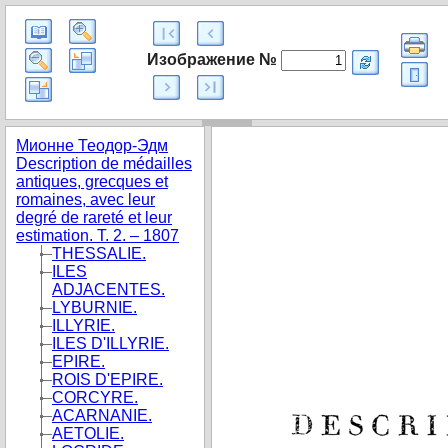
Изображение №
Мионне Теодор-Эдм
Description de médailles
antiques, grecques et
romaines, avec leur
degré de rareté et leur
estimation. T. 2. – 1807
THESSALIE.
ILES
ADJACENTES.
LYBURNIE.
ILLYRIE.
ILES D'ILLYRIE.
EPIRE.
ROIS D'EPIRE.
CORCYRE.
ACARNANIE.
AETOLIE.