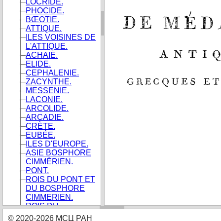
LOCRIDE.
PHOCIDE.
BŒOTIE.
ATTIQUE.
ILES VOISINES DE
L'ATTIQUE.
ACHAIE.
ELIDE.
CEPHALENIE.
ZACYNTHE.
MESSENIE.
LACONIE.
ARCOLIDE.
ARCADIE.
CRÈTE.
EUBÉE.
ILES D'EUROPE.
ASIE BOSPHORE
CIMMÉRIEN.
PONT.
ROIS DU PONT ET
DU BOSPHORE
CIMMERIEN.
ROIS DU
BOSPHORE.
© 2020-2026 МСЦ РАН